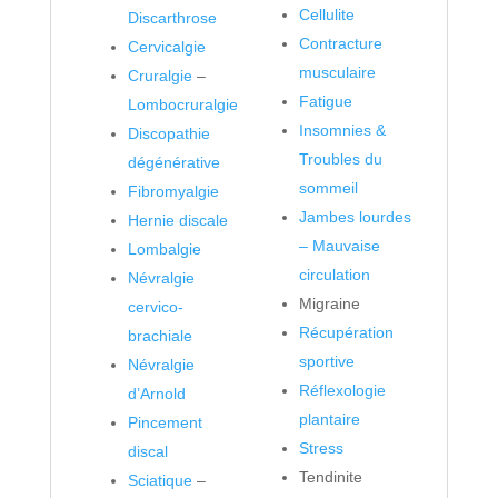
Cellulite
Discarthrose
Contracture
Cervicalgie
musculaire
Cruralgie
–
Fatigue
Lombocruralgie
Insomnies &
Discopathie
Troubles du
dégénérative
sommeil
Fibromyalgie
Jambes lourdes
Hernie discale
– Mauvaise
Lombalgie
circulation
Névralgie
Migraine
cervico-
Récupération
brachiale
sportive
Névralgie
Réflexologie
d’Arnold
plantaire
Pincement
Stress
discal
Tendinite
Sciatique
–