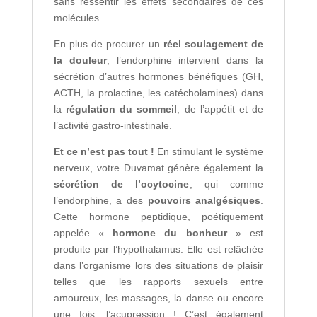
sans ressentir les effets secondaires de ces
molécules.
En plus de procurer un
réel soulagement de
la douleur
, l’endorphine intervient dans la
sécrétion d’autres hormones bénéfiques (GH,
ACTH, la prolactine, les catécholamines) dans
la
régulation du sommeil
, de l’appétit et de
l’activité gastro-intestinale.
Et ce n’est pas tout !
En stimulant le système
nerveux, votre Duvamat génère également la
sécrétion de l’ocytocine
, qui comme
l’endorphine, a des
pouvoirs analgésiques
.
Cette hormone peptidique, poétiquement
appelée «
hormone du bonheur
» est
produite par l’hypothalamus. Elle est relâchée
dans l’organisme lors des situations de plaisir
telles que les rapports sexuels entre
amoureux, les massages, la danse ou encore
une fois, l’acupression ! C’est également