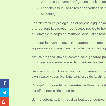
votre dos (souvent le siège des tensions a
Les tensions musculaires et nerveuses se
au figuré).
Les bienfaits physiologiques et psychologiques 
grandement la sécrétion de l’ocytocine. Cette ho
qui envahie le corps de mamans lorsqu’elles font 
Lorsque le niveau d’ocytocine augmente le taux d’
le pression sanguine diminue, la température corp
Astuce : A dose élevée, comme celle générée par 
donc une excellente raison de privilégier les séan
Rassurez-vous : il n’y a pas d’accoutumance aux p
s’en passer », ces bienfaits sont issus de la stim
Plus qu’un dispositif de bien-être, le Duvamat es
les effets nocifs liés au stress.
Bonne détente… ET… oubliez tout… concentrez-v