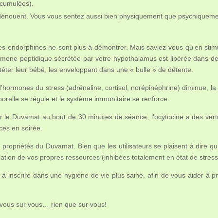
ccumulées).
 dénouent. Vous vous sentez aussi bien physiquement que psychiquem
des endorphines ne sont plus à démontrer. Mais saviez-vous qu’en stim
rmone peptidique sécrétée par votre hypothalamus est libérée dans des
téter leur bébé, les enveloppant dans une « bulle » de détente.
hormones du stress (adrénaline, cortisol, norépinéphrine) diminue, la p
orelle se régule et le système immunitaire se renforce.
le Duvamat au bout de 30 minutes de séance, l’ocytocine a des vertus 
ces en soirée.
ropriétés du Duvamat. Bien que les utilisateurs se plaisent à dire qu’i
ulation de vos propres ressources (inhibées totalement en état de stress
t à inscrire dans une hygiène de vie plus saine, afin de vous aider à pr
ous sur vous… rien que sur vous!