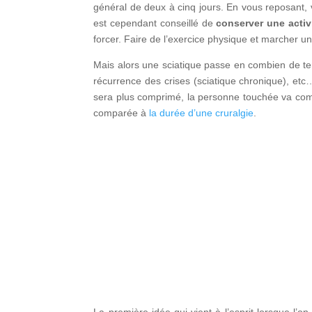
général de deux à cinq jours. En vous reposant, v
est cependant conseillé de
conserver une activ
forcer. Faire de l’exercice physique et marcher un
Mais alors une sciatique passe en combien de 
récurrence des crises (sciatique chronique), etc
sera plus comprimé, la personne touchée va comme
comparée à
la durée d’une cruralgie
.
La première idée qui vient à l’esprit lorsque l’on