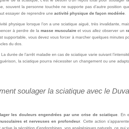
ise, souvent la personne touchée ne supporte pas d’autre position qu
 faut essayer de reprendre une
activité physique de façon modérée
.
ivité physique lorsque l’on a une sciatique aiguë, très invalidante, mai
mmencer à perdre de la
masse musculaire
et vous allez observer un
r
est supportable, vous devez vous forcer à marcher quelques minutes pou
scles du dos.
. La durée de l’arrêt maladie en cas de sciatique varie suivant l’intensi
guérison, la sciatique pourra nécessiter un changement ou une adaptati
ent soulager la sciatique avec le Duv
lager les douleurs engendrées par une crise de sciatique
. En e
 musculaires et nerveuses en profondeur
. Cette action s’apparent
ctive la sécrétion d’endorphines, vos analgésiques naturels, ce qui 