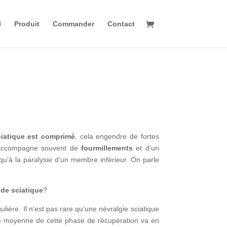
l
Produit
Commander
Contact
ciatique est comprimé
, cela engendre de fortes
s’accompagne souvent de
fourmillements
et d’un
u’à la paralysie d’un membre inférieur. On parle
de sciatique
?
lière. Il n’est pas rare qu’une névralgie sciatique
e moyenne de cette phase de récupération va en