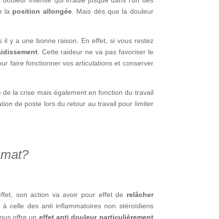
e la
position allongée
. Mais dès que la douleur
s il y a une bonne raison. En effet, si vous restez
aidissement
. Cette raideur ne va pas favoriser le
r faire fonctionner vos articulations et conserver
té de la crise mais également en fonction du travail
on de poste lors du retour au travail pour limiter
amat?
ffet, son action va avoir pour effet de
relâcher
e à celle des anti inflammatoires non stéroïdiens
vous offre un
effet anti douleur particulièrement