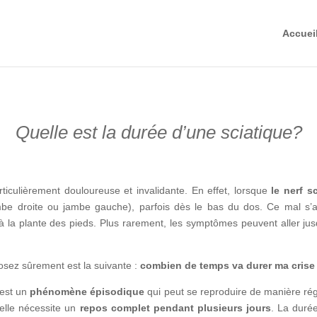
Accuei
Quelle est la durée d’une sciatique?
rticulièrement douloureuse et invalidante. En effet, lorsque
le nerf s
ambe droite ou jambe gauche), parfois dès le bas du dos. Ce mal 
 la plante des pieds. Plus rarement, les symptômes peuvent aller jusq
posez sûrement est la suivante :
combien de temps va durer ma crise 
 est un
phénomène épisodique
qui peut se reproduire de manière régu
 elle nécessite un
repos complet pendant plusieurs jours
. La duré