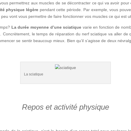
ous permettrez aux muscles de se décontracter ce qui va avoir pour eff
ité physique légère
pendant cette période. Par exemple, vous pouve
 peu vont vous permettre de faire fonctionner vos muscles ce qui est uti
temps?
La durée moyenne d’une sciatique
varie en fonction de nombre
… Concrètement, le temps de réparation du nerf sciatique va aller de
ncer se sentir beaucoup mieux. Bien qu’il s’agisse de deux névralgie
La sciatique
Repos et activité physique
 parle de la sciatique, c’est le besoin d’un repos total pour soulager 