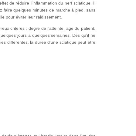
et de réduire l’inflammation du nerf sciatique. Il
z faire quelques minutes de marche à pied, sans
le pour éviter leur raidissement.
ux critères : degré de l’atteinte, âge du patient,
 quelques jours à quelques semaines. Dès qu’il ne
s différentes, la durée d’une sciatique peut être
la douleur intense qui irradie jusque dans l’un des